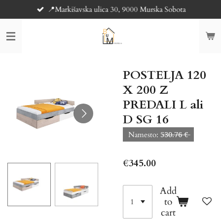
📍Markišavska ulica 30, 9000 Murska Sobota
Skip
to
main
content
POSTELJA 120
X 200 Z
PREDALI L ali
D SG 16
Namesto: 5̶3̶0̶.̶7̶6̶ €̶
€345.00
Add
to
cart