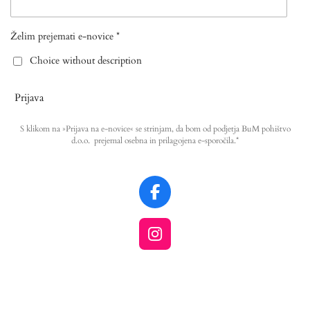
Želim prejemati e-novice *
Choice without description
Prijava
S klikom na »Prijava na e-novice« se strinjam, da bom od podjetja BuM pohištvo
d.o.o. prejemal osebna in prilagojena e-sporočila.*
F
a
c
I
e
n
b
s
o
t
o
a
k