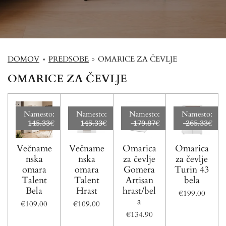
DOMOV
»
PREDSOBE
»
OMARICE ZA ČEVLJE
OMARICE ZA ČEVLJE
Namesto:
Namesto:
Namesto:
Namesto:
1̶4̶5̶.̶3̶3̶€
1̶4̶5̶.̶3̶3̶€
̶̶1̶7̶9̶.̶8̶7̶€
̶̶̶̶̶2̶6̶5̶.̶3̶3̶€
Večname
Večname
Omarica
Omarica
nska
nska
za čevlje
za čevlje
omara
omara
Gomera
Turin 43
Talent
Talent
Artisan
bela
Bela
Hrast
hrast/bel
€199.00
a
€109.00
€109.00
€134.90