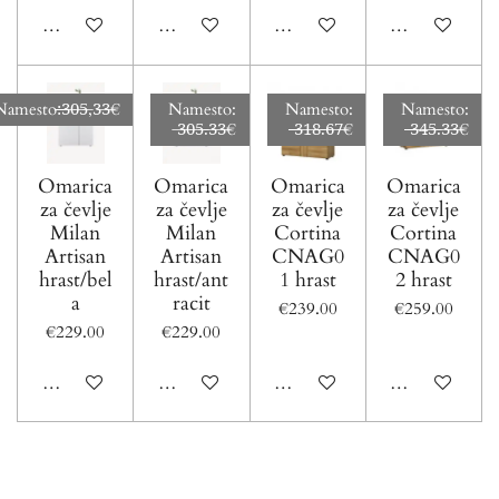
Add to cart
Add to cart
Add to cart
Add to cart
mesto:̶̶̶̶̶̶̶̶̶̶̶̶̶̶̶̶̶̶̶̶̶̶̶̶̶̶̶̶̶3̶0̶5̶,3̶3̶€
Namesto:
Namesto:
Namesto:
̶3̶0̶5̶.̶3̶3̶€
̶̶̶̶̶̶̶̶̶̶̶̶̶̶̶̶̶̶̶̶̶̶̶̶̶̶3̶1̶8̶.̶6̶7̶€
̶̶̶̶̶̶̶̶̶̶̶̶̶̶̶̶̶̶̶̶̶̶̶̶̶̶̶3̶4̶5̶.̶3̶3̶€
Omarica
Omarica
Omarica
Omarica
za čevlje
za čevlje
za čevlje
za čevlje
Milan
Milan
Cortina
Cortina
Artisan
Artisan
CNAG0
CNAG0
hrast/bel
hrast/ant
1 hrast
2 hrast
a
racit
€239.00
€259.00
€229.00
€229.00
Add to cart
Add to cart
Add to cart
Add to cart