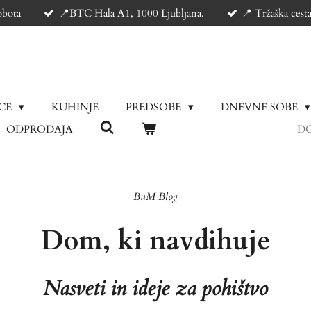
obota
📍BTC Hala A1, 1000 Ljubljana.
📍 Tržaška cest
ICE
KUHINJE
PREDSOBE
DNEVNE SOBE
ODPRODAJA
DO
BuM Blog
Dom, ki navdihuje
Nasveti in ideje za pohištvo