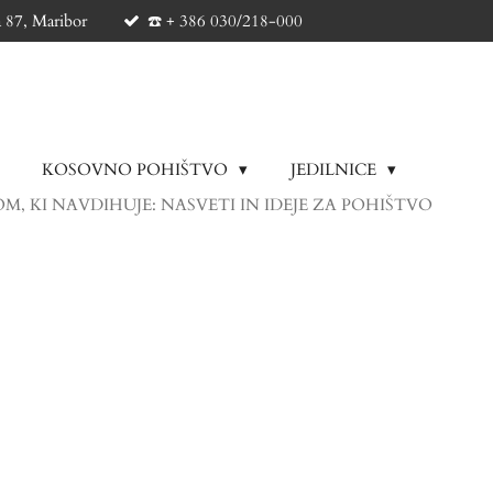
a 87, Maribor
☎️ + 386 030/218-000
KOSOVNO POHIŠTVO
JEDILNICE
M, KI NAVDIHUJE: NASVETI IN IDEJE ZA POHIŠTVO