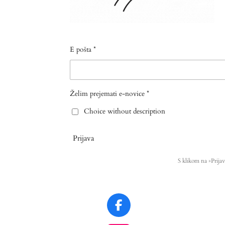
E pošta *
Želim prejemati e-novice *
Choice without description
Prijava
S klikom na »Prijav
F
a