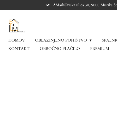
📍Markišavska ulica 30, 9000 Murska S
Skip
to
main
content
DOMOV
OBLAZINJENO POHIŠTVO
SPALN
KONTAKT
OBROČNO PLAČILO
PREMIUM