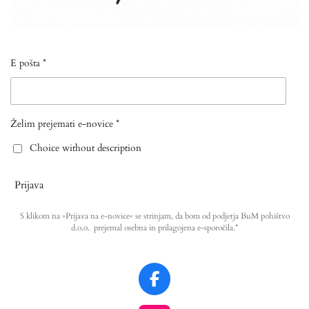
E pošta *
Želim prejemati e-novice *
Choice without description
Prijava
S klikom na »Prijava na e-novice« se strinjam, da bom od podjetja BuM pohištvo
d.o.o. prejemal osebna in prilagojena e-sporočila.*
F
a