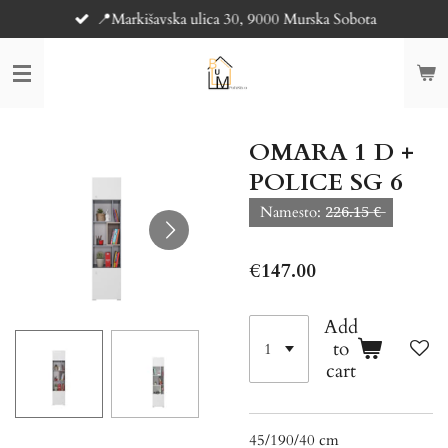
📍Markišavska ulica 30, 9000 Murska Sobota
Skip
to
main
content
OMARA 1 D +
POLICE SG 6
Namesto: 2̶2̶6̶.̶1̶5̶ €̶
€147.00
Add
to
cart
45/190/40 cm