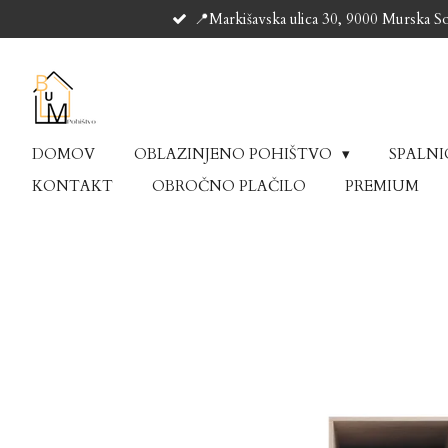
📍Markišavska ulica 30, 9000 Murska S
Skip
to
main
content
DOMOV
OBLAZINJENO POHIŠTVO
SPALN
KONTAKT
OBROČNO PLAČILO
PREMIUM