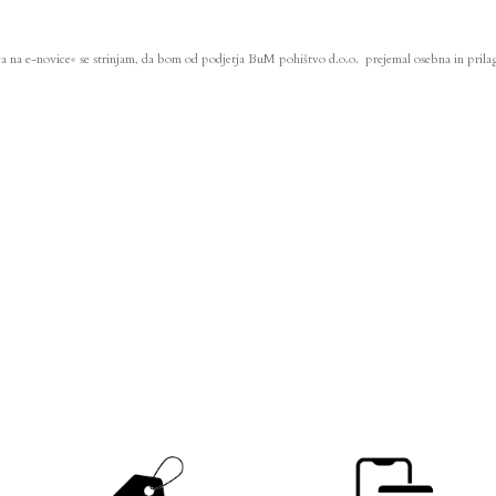
va na e-novice« se strinjam, da bom od podjetja BuM pohištvo d.o.o. prejemal osebna in prilag