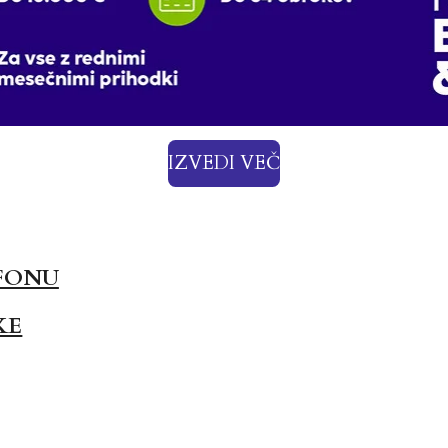
IZVEDI VEČ
FONU
KE