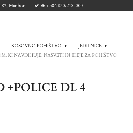
a 87, Maribor
☎️ + 386 030/218-000
KOSOVNO POHIŠTVO
JEDILNICE
M, KI NAVDIHUJE: NASVETI IN IDEJE ZA POHIŠTVO
 +POLICE DL 4