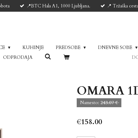
obota
📍BTC Hala A1, 1000 Ljubljana.
📍 Tržaška cest
ICE
KUHINJE
PREDSOBE
DNEVNE SOBE
ODPRODAJA
DO
OMARA 1D
Namesto: 2̶4̶3̶.̶0̶7̶ €̶
€158.00