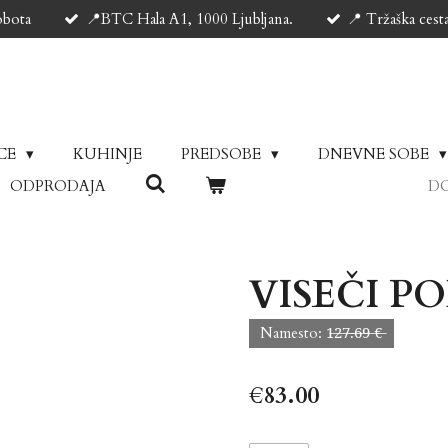
obota
📍BTC Hala A1, 1000 Ljubljana.
📍 Tržaška cest
ICE
KUHINJE
PREDSOBE
DNEVNE SOBE
ODPRODAJA
DO
VISEČI PO
Namesto: 1̶2̶7̶.̶6̶9̶ €̶
€83.00