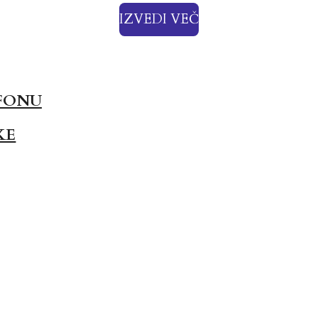
IZVEDI VEČ
FONU
KE