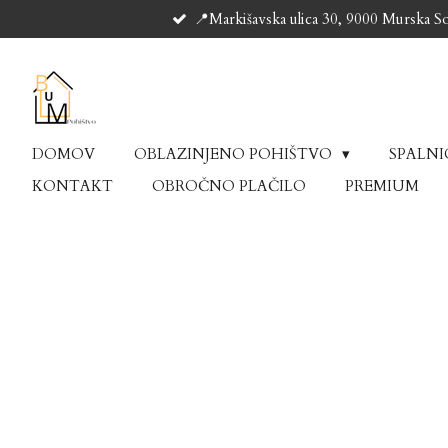
📍Markišavska ulica 30, 9000 Murska S
Skip
to
main
content
DOMOV
OBLAZINJENO POHIŠTVO
SPALN
KONTAKT
OBROČNO PLAČILO
PREMIUM