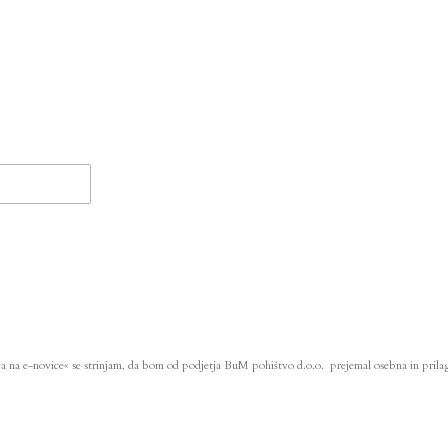
va na e-novice« se strinjam, da bom od podjetja BuM pohištvo d.o.o. prejemal osebna in prilag