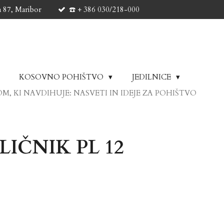
a 87, Maribor
☎️ + 386 030/218-000
KOSOVNO POHIŠTVO
JEDILNICE
M, KI NAVDIHUJE: NASVETI IN IDEJE ZA POHIŠTVO
LIČNIK PL 12