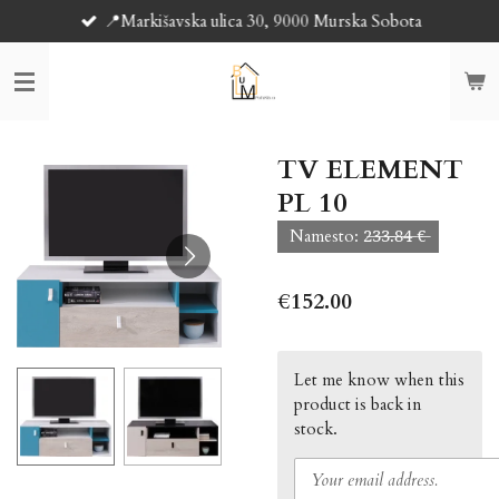
📍Markišavska ulica 30, 9000 Murska Sobota
Skip
to
main
content
TV ELEMENT
PL 10
Namesto: 2̶3̶3̶.̶8̶4̶ €̶
€152.00
Let me know when this
product is back in
stock.