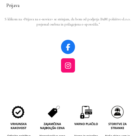
Prijava
S klikom na »Prijava na e-novice« se strinjam, da bom od podjetja BuM pohištvo d.o.o.
prejemal osebna in prilagojena e-sporočila.*
F
a
c
I
e
n
b
s
o
t
o
a
k
g
r
a
m