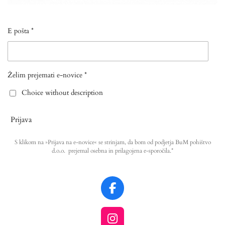
E pošta *
Želim prejemati e-novice *
Choice without description
Prijava
S klikom na »Prijava na e-novice« se strinjam, da bom od podjetja BuM pohištvo
d.o.o. prejemal osebna in prilagojena e-sporočila.*
F
a
c
I