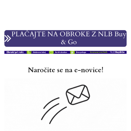
PLAČAJTE NA OBROKE Z NLB Buy
& Go
Naročite se na e-novice!