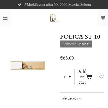
📍Markišavska ulica 30, 9000 Murska Sobota
Skip
to
main
content
POLICA ST 10
Namesto:9̶6̶.̶9̶2̶ €̶
€63.00
Add
to
cart
120/30/25 cm