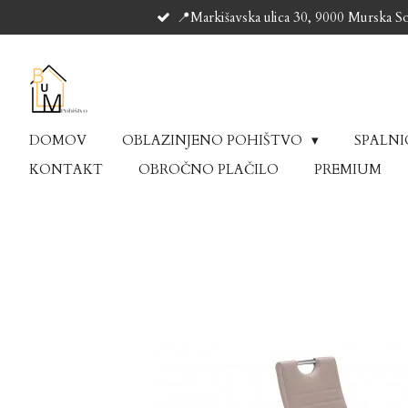
📍Markišavska ulica 30, 9000 Murska S
Skip
to
main
content
DOMOV
OBLAZINJENO POHIŠTVO
SPALN
KONTAKT
OBROČNO PLAČILO
PREMIUM