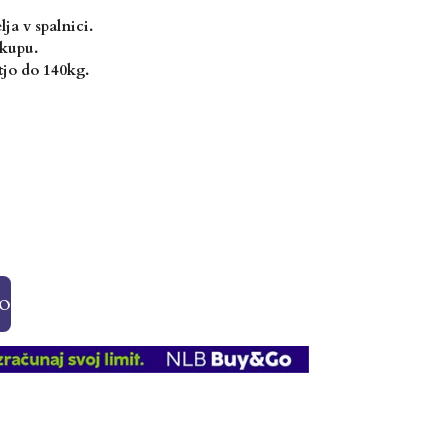
ja v spalnici.
akupu.
tjo do 140kg.
o