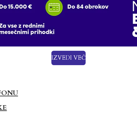
IZVEDI VEČ
FONU
KE