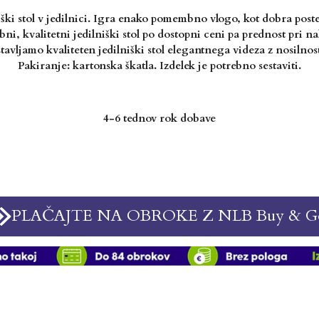
ški stol v jedilnici. Igra enako pomembno vlogo, kot dobra postel
ni, kvalitetni jedilniški stol po dostopni ceni pa prednost pri n
tavljamo kvaliteten jedilniški stol elegantnega videza z nosilnos
Pakiranje: kartonska škatla. Izdelek je potrebno sestaviti.
4-6 tednov rok dobave
PLAČAJTE NA OBROKE Z NLB Buy & G