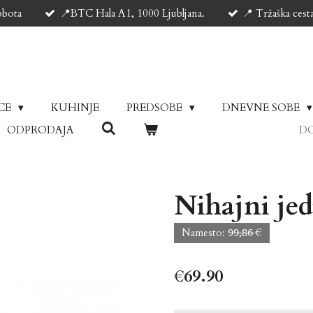
obota
📍BTC Hala A1, 1000 Ljubljana.
📍 Tržaška cest
ICE
KUHINJE
PREDSOBE
DNEVNE SOBE
ODPRODAJA
DO
Nihajni jed
Namesto: 9̶9̶,̶8̶6̶ €
€69.90