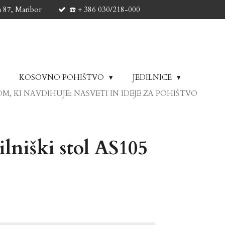
a 87, Maribor
☎️ + 386 030/218-000
KOSOVNO POHIŠTVO
JEDILNICE
M, KI NAVDIHUJE: NASVETI IN IDEJE ZA POHIŠTVO
ilniški stol AS105