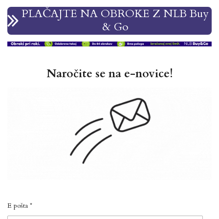
PLAČAJTE NA OBROKE Z NLB Buy
& Go
Naročite se na e-novice!
E pošta *