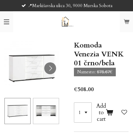
📍Markišavska ulica 30, 9000 Murska Sobota
Skip
to
main
content
Komoda
Venezia VENK
01 črno/bela
Namesto: 6̶7̶8̶.̶6̶7̶€
€508.00
Add
to
cart