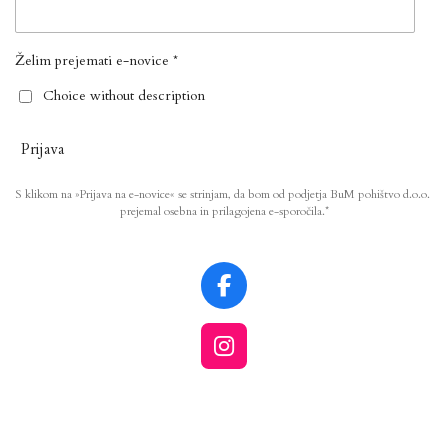
Želim prejemati e-novice *
Choice without description
Prijava
S klikom na »Prijava na e-novice« se strinjam, da bom od podjetja BuM pohištvo d.o.o.
prejemal osebna in prilagojena e-sporočila.*
F
a
c
I
e
n
b
s
o
t
o
a