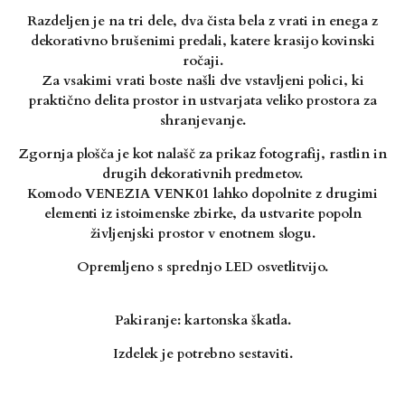
Razdeljen je na tri dele, dva čista bela z vrati in enega z
dekorativno
brušenimi predali, katere krasijo kovinski
ročaji.
Za vsakimi vrati boste našli dve vstavljeni polici, ki
praktično delita prostor in ustvarjata veliko
prostora za
shranjevanje.
Zgornja plošča je kot nalašč za prikaz fotografij, rastlin in
drugih
dekorativnih predmetov.
Komodo VENEZIA VENK01 lahko dopolnite z drugimi
elementi iz istoimenske zbirke, da ustvarite
popoln
življenjski prostor v enotnem slogu.
Opremljeno s sprednjo LED osvetlitvijo.
Pakiranje: kartonska škatla.
Izdelek je potrebno sestaviti.