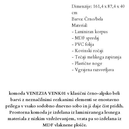
Dimenzije: 161,4 x 87,4 x 40
cm
Barva: Črno/bela
Material:
- Laminiran korpus
- MDF spredaj
- PVC folija
- Kovinski ročaji
- Tečaji mehkega zapiranja
- Plastične noge
- Vgrajena razsvetljava
komoda VENEZIA VENK01 v klasični črno-alpsko beli
barvi z neznačilnimi rezkanimi elementi se
enostavno
prilega v vsako sodobno dnevno sobo in ji daje čist pridih.
Prostorna komoda je izdelana iz laminiranega lesnega
materiala z nizkim vzdrževanjem, vrata pa so
izdelana iz
MDF vlaknene plošče.