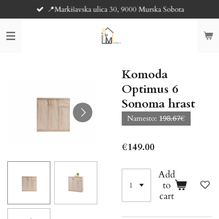
📍Markišavska ulica 30, 9000 Murska Sobota
Skip
to
main
content
Komoda
Optimus 6
Sonoma hrast
Namesto: 1̶9̶8̶.̶6̶7̶€
€149.00
Add
to
cart