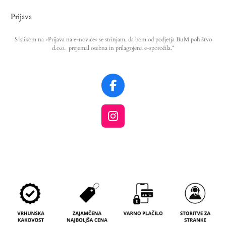
Prijava
S klikom na »Prijava na e-novice« se strinjam, da bom od podjetja BuM pohištvo
d.o.o. prejemal osebna in prilagojena e-sporočila.*
F
a
c
I
e
n
b
s
o
t
o
a
k
g
r
a
m