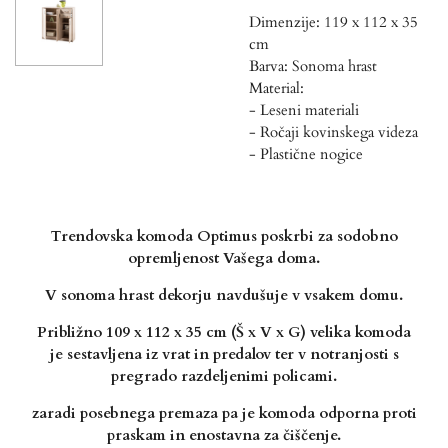
Dimenzije: 119 x 112 x 35
cm
Barva: Sonoma hrast
Material:
- Leseni materiali
- Ročaji kovinskega videza
- Plastične nogice
Trendovska komoda Optimus poskrbi za sodobno
opremljenost Vašega doma.
V sonoma hrast
dekorju navdušuje v vsakem domu.
Približno 109 x 112 x 35 cm (Š x V x G) velika komoda
je
sestavljena iz vrat in predalov ter v notranjosti s
pregrado razdeljenimi policami.
zaradi posebnega
premaza pa je komoda odporna proti
praskam in enostavna za čiščenje.