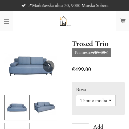
📍Markišavska ulica 30, 9000 Murska Sobota
Skip
to
main
content
Trosed Trio
Namesto:̶̶̶̶̶̶̶̶̶̶̶̶̶̶̶̶̶̶̶̶̶̶̶̶̶7̶6̶7̶,6̶9̶€
€499.00
Barva
Add