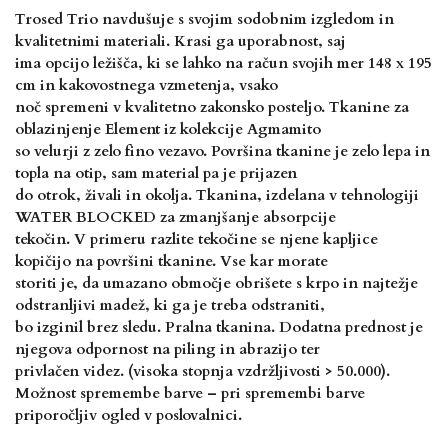
Trosed Trio navdušuje s svojim sodobnim izgledom in
kvalitetnimi materiali. Krasi ga uporabnost, saj
ima opcijo ležišča, ki se lahko na račun svojih mer 148 x 195
cm in kakovostnega vzmetenja, vsako
noč spremeni v kvalitetno zakonsko posteljo. Tkanine za
oblazinjenje Element iz kolekcije Agmamito
so velurji z zelo fino vezavo. Površina tkanine je zelo lepa in
topla na otip, sam material pa je prijazen
do otrok, živali in okolja. Tkanina, izdelana v tehnologiji
WATER BLOCKED za zmanjšanje absorpcije
tekočin. V primeru razlite tekočine se njene kapljice
kopičijo na površini tkanine. Vse kar morate
storiti je, da umazano območje obrišete s krpo in najtežje
odstranljivi madež, ki ga je treba odstraniti,
bo izginil brez sledu. Pralna tkanina. Dodatna prednost je
njegova odpornost na piling in abrazijo ter
privlačen videz. (visoka stopnja vzdržljivosti > 50.000).
Možnost spremembe barve – pri spremembi barve
priporočljiv ogled v poslovalnici.