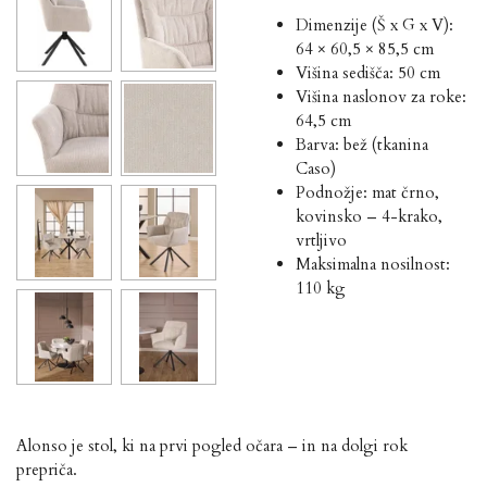
Dimenzije (Š x G x V):
64 × 60,5 × 85,5 cm
Višina sedišča: 50 cm
Višina naslonov za roke:
64,5 cm
Barva: bež (tkanina
Caso)
Podnožje: mat črno,
kovinsko – 4-krako,
vrtljivo
Maksimalna nosilnost:
110 kg
Alonso je stol, ki na prvi pogled očara – in na dolgi rok
prepriča.