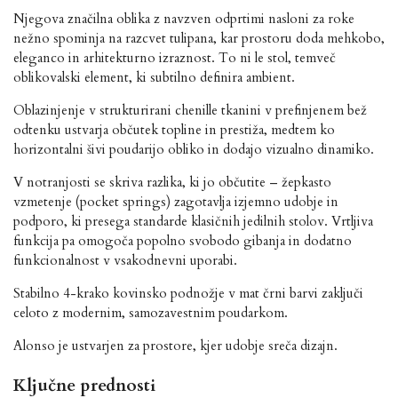
Njegova značilna oblika z navzven odprtimi nasloni za roke
nežno spominja na razcvet tulipana, kar prostoru doda mehkobo,
eleganco in arhitekturno izraznost. To ni le stol, temveč
oblikovalski element, ki subtilno definira ambient.
Oblazinjenje v strukturirani chenille tkanini v prefinjenem bež
odtenku ustvarja občutek topline in prestiža, medtem ko
horizontalni šivi poudarijo obliko in dodajo vizualno dinamiko.
V notranjosti se skriva razlika, ki jo občutite – žepkasto
vzmetenje (pocket springs) zagotavlja izjemno udobje in
podporo, ki presega standarde klasičnih jedilnih stolov. Vrtljiva
funkcija pa omogoča popolno svobodo gibanja in dodatno
funkcionalnost v vsakodnevni uporabi.
Stabilno 4-krako kovinsko podnožje v mat črni barvi zaključi
celoto z modernim, samozavestnim poudarkom.
Alonso je ustvarjen za prostore, kjer udobje sreča dizajn.
Ključne prednosti