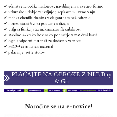
✔ edinstvena oblika naslonov, navdihnjena s cvetno formo
✔ vrhunsko udobje zahvaljujoč žepkastemu vzmetenju
✔ mehka chenille tkanina v elegantnem bež odtenku
✔ horizontalni šivi za poudarjen dizajn
✔ vrtljiva funkcija za maksimalno fleksibilnost
✔ stabilno 4-krako kovinsko podnožje v mat črni barvi
✔ ognjeodporni materiali za dodatno varnost
✔ FSC™ certificiran material
✔ pakiranje: set 2 stolov
PLAČAJTE NA OBROKE Z NLB Buy
& Go
Naročite se na e-novice!