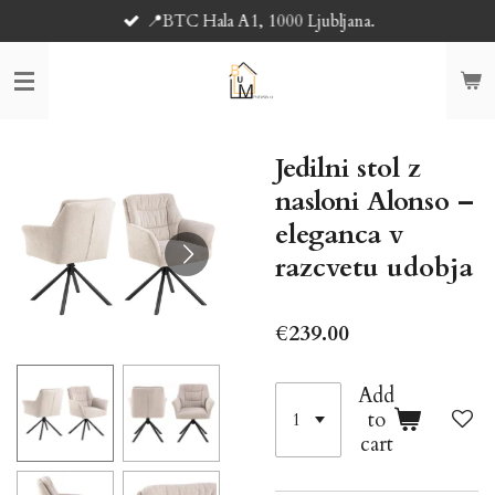
📍BTC Hala A1, 1000 Ljubljana.
Skip
to
main
content
Jedilni stol z
nasloni Alonso –
eleganca v
razcvetu udobja
€239.00
Add
to
cart