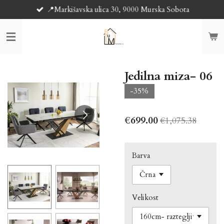
📍Markišavska ulica 30, 9000 Murska Sobota
Skip
to
main
content
Jedilna miza- 06
-35%
€699.00
€1,075.38
Barva
Velikost