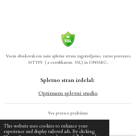
Vsem obiskovalcem naše spletne strani zagotavljamo, varno povezavo
HTTPS
( z certifikatom SSL) in DNSSEC.
Spletno stran izdelal:
Optimum spletni studio
Vse pravice pridržane
© 2024 BUM POHIŠTVO
This website uses cookies to enhance your
experience and display tailored ads. By clicking