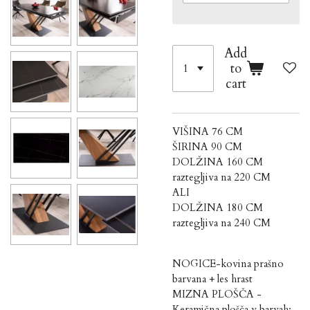
Add
to
cart
VIŠINA 76 CM
ŠIRINA 90 CM
DOLŽINA 160 CM
raztegljiva na 220 CM
ALI
DOLŽINA 180 CM
raztegljiva na 240 CM
NOGICE-kovina prašno
barvana + les hrast
MIZNA PLOŠČA -
Keramična plošča v barvah: