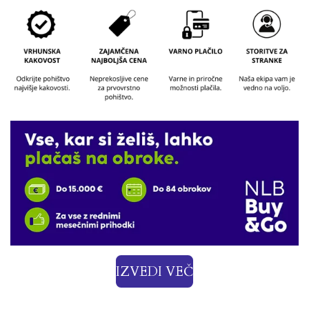
g
r
a
m
IZVEDI VEČ