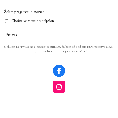
Želim prejemati e-novice *
Choice without description
Prijava
S klikom na »Prijava na e-novice« se strinjam, da bom od podjetja BuM pohištvo d.o.o.
prejemal osebna in prilagojena e-sporočila.*
F
a
c
I
e
n
b
s
o
t
o
a
k