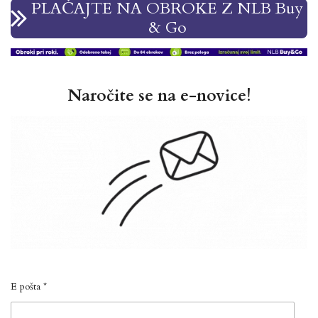
PLAČAJTE NA OBROKE Z NLB Buy
& Go
Naročite se na e-novice!
E pošta *