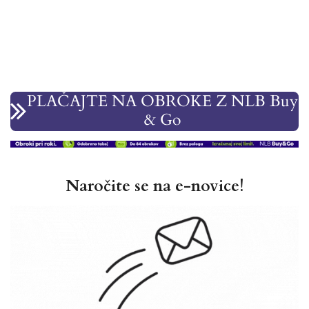
PLAČAJTE NA OBROKE Z NLB Buy
& Go
Naročite se na e-novice!