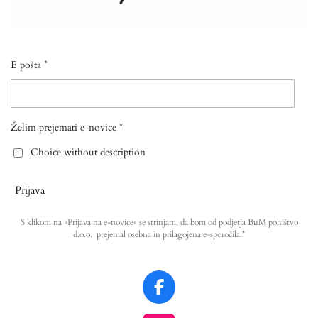
E pošta *
Želim prejemati e-novice *
Choice without description
Prijava
S klikom na »Prijava na e-novice« se strinjam, da bom od podjetja BuM pohištvo
d.o.o. prejemal osebna in prilagojena e-sporočila.*
F
a