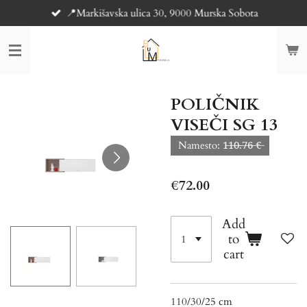
📍Markišavska ulica 30, 9000 Murska Sobota
Skip
to
main
content
POLIČNIK
VISEČI SG 13
Namesto: 1̶1̶0̶.̶7̶6̶ €̶
€72.00
Add
to
cart
110/30/25 cm