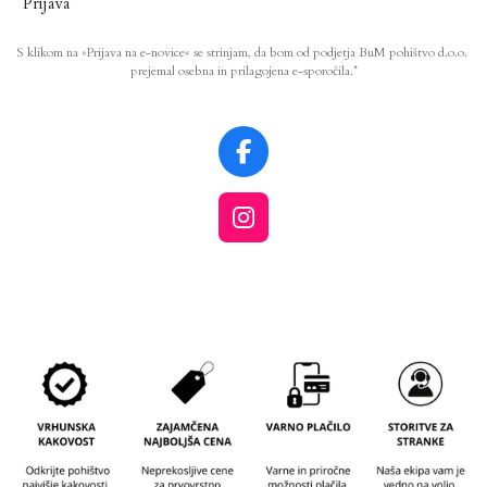
Prijava
S klikom na »Prijava na e-novice« se strinjam, da bom od podjetja BuM pohištvo d.o.o.
prejemal osebna in prilagojena e-sporočila.*
F
a
c
I
e
n
b
s
o
t
o
a
k
g
r
a
m