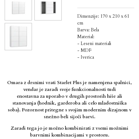
Dimenzije: 170 x 210 x 61
cm
Barva: Bela
Material:
- Leseni materiali
- MDF
- Iverica
Omara z drsnimi vrati Starlet Plus je namenjena spalnici,
vendar je zaradi svoje funkcionalnosti tudi
enostavna za uporabo v drugih prostorih hiše ali
stanovanja (hodnik, garderoba ali celo mladostniška
soba). Pozornost pritegne s svojim modernim dizajnom v
snežno beli sijoči barvi.
Zaradi tega jo je
možno kombinirati z vsemi možnimi
barvnimi kombinacijami v prostoru.