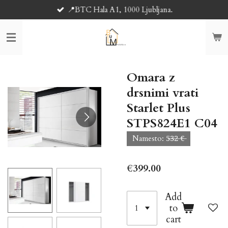
📍BTC Hala A1, 1000 Ljubljana.
Skip
to
main
content
Omara z
drsnimi vrati
Starlet Plus
STPS824E1 C04
Namesto: 5̶3̶2̶ €̶
€399.00
Add
to
cart