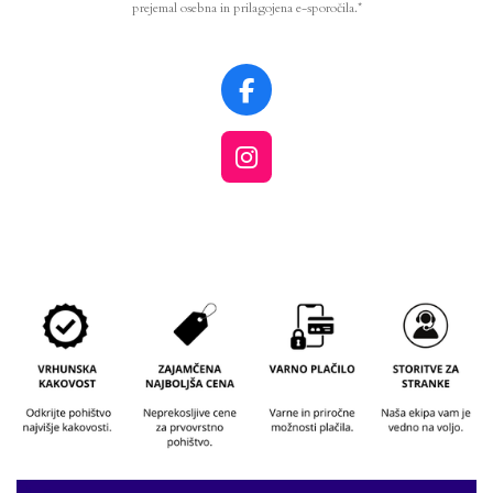
prejemal osebna in prilagojena e-sporočila.*
F
a
c
I
e
n
b
s
o
t
o
a
k
g
r
a
m