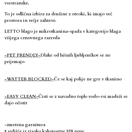
vsestranske.
To je odlična izbira za družine z otroki, ki imajo več
prostora in
večje zahteve.
LETTO blago je mikrotkanina-spada v kategorijo blaga
višjega cenovnega razreda
-PET FRENDLY-
Dlake od hišnih ljubljenčkov se ne
prijemajo
-WATTER BLOCKED-
Če se kaj polije ne gre v tkanino
-EASY CLEAN-
Čisti se z navadno toplo vodo-vsi madeži se
dajo očistit
-zmetena garnitura
• sedišče iz visoko kakovostne HR pene