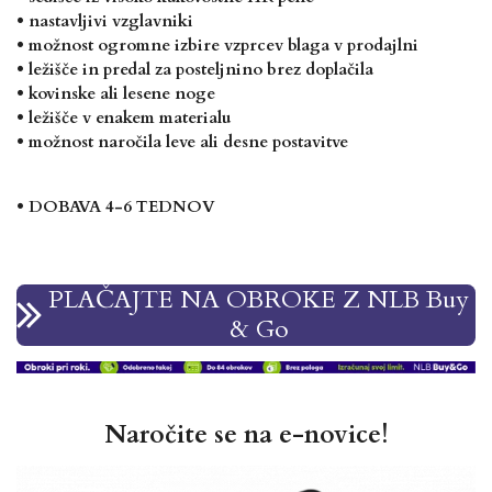
• nastavljivi vzglavniki
• možnost ogromne izbire vzprcev blaga v prodajlni
• ležišče in predal za posteljnino brez doplačila
• kovinske ali lesene noge
• ležišče v enakem materialu
• možnost naročila leve ali desne postavitve
• DOBAVA 4-6 TEDNOV
PLAČAJTE NA OBROKE Z NLB Buy
& Go
Naročite se na e-novice!