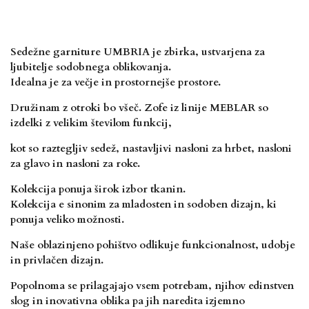
Sedežne garniture UMBRIA je zbirka, ustvarjena za
ljubitelje sodobnega oblikovanja.
Idealna je za večje in prostornejše prostore.
Družinam z otroki bo všeč. Zofe iz linije
MEBLAR so
izdelki z velikim številom funkcij,
kot so raztegljiv sedež, nastavljivi nasloni
za hrbet, nasloni
za glavo in nasloni za roke.
Kolekcija ponuja širok izbor tkanin.
Kolekcija e sinonim za mladosten in sodoben dizajn, ki
ponuja veliko možnosti.
Naše
oblazinjeno pohištvo odlikuje funkcionalnost, udobje
in privlačen dizajn.
Popolnoma se
prilagajajo vsem potrebam, njihov edinstven
slog in inovativna oblika pa jih naredita
izjemno