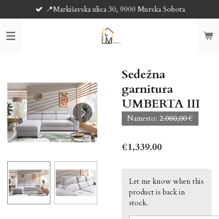
📍Markišavska ulica 30, 9000 Murska Sobota
Skip
to
main
content
Sedežna
garnitura
UMBERTA III
Namesto: 2̶.̶0̶6̶0̶,̶0̶0̶ €
€1,339.00
Let me know when this
product is back in
stock.