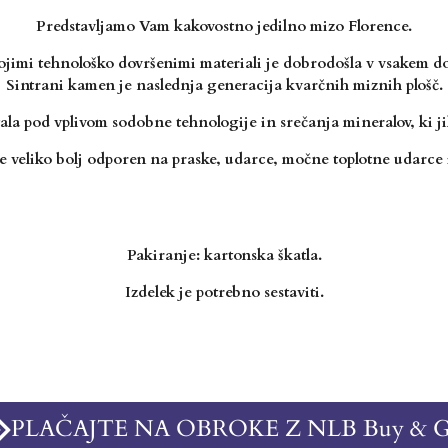
Predstavljamo Vam kakovostno jedilno mizo Florence.
ojimi tehnološko dovršenimi materiali je
dobrodošla v vsakem d
Sintrani kamen je naslednja generacija kvarčnih miznih plošč.
stala pod vplivom
sodobne tehnologije in srečanja mineralov, ki ji
e veliko bolj odporen na
praske, udarce, močne toplotne udarce 
Pakiranje: kartonska škatla.
Izdelek je potrebno sestaviti.
PLAČAJTE NA OBROKE Z NLB Buy & 