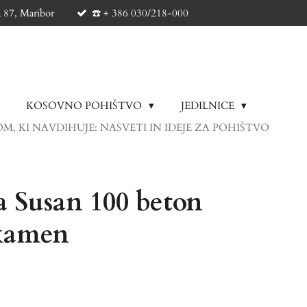
a 87, Maribor
☎️ + 386 030/218-000
KOSOVNO POHIŠTVO
JEDILNICE
M, KI NAVDIHUJE: NASVETI IN IDEJE ZA POHIŠTVO
a Susan 100 beton
 kamen