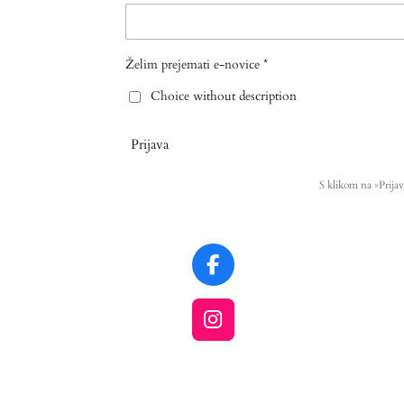
Želim prejemati e-novice *
Choice without description
Prijava
S klikom na »Prijav
F
a
c
I
e
n
b
s
o
t
o