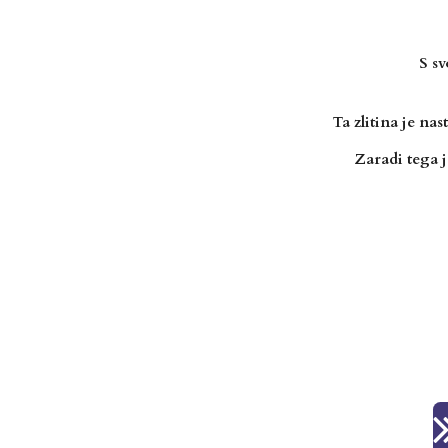
S sv
Ta zlitina je na
Zaradi tega j