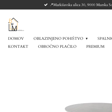
📍Markišavska ulica 30, 9000 Murska S
Skip
to
main
content
DOMOV
OBLAZINJENO POHIŠTVO
SPALN
KONTAKT
OBROČNO PLAČILO
PREMIUM