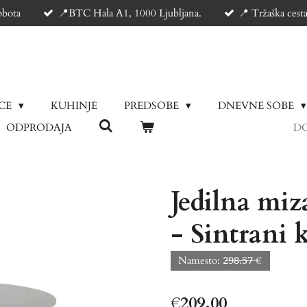
obota
📍BTC Hala A1, 1000 Ljubljana.
📍 Tržaška cest
ICE
KUHINJE
PREDSOBE
DNEVNE SOBE
ODPRODAJA
DO
Jedilna miz
- Sintrani
Namesto: 2̶9̶8̶.̶5̶7̶ €
€209.00