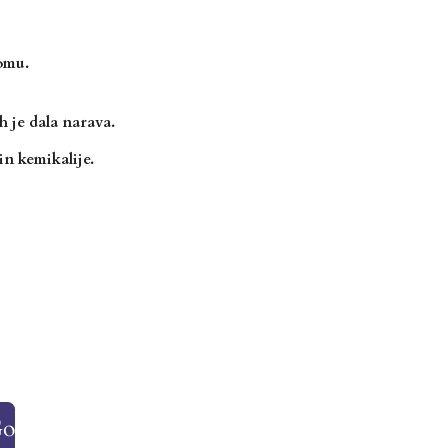
omu.
h je dala narava.
in kemikalije.
Go