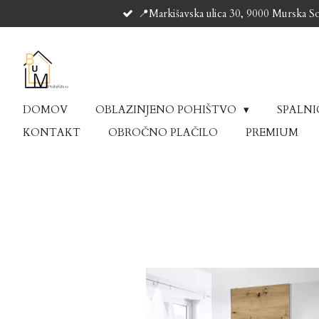
📍Markišavska ulica 30, 9000 Murska S
Skip
to
main
content
DOMOV
OBLAZINJENO POHIŠTVO
SPALN
KONTAKT
OBROČNO PLAČILO
PREMIUM