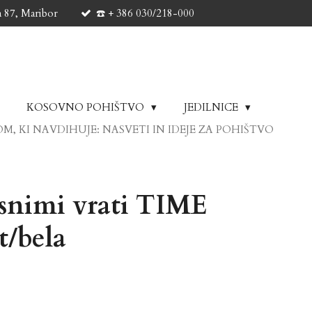
a 87, Maribor
☎️ + 386 030/218-000
KOSOVNO POHIŠTVO
JEDILNICE
M, KI NAVDIHUJE: NASVETI IN IDEJE ZA POHIŠTVO
snimi vrati TIME
t/bela