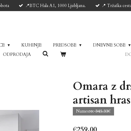
obota
📍BTC Hala A1, 1000 Ljubljana.
📍 Tržaška cest
ICE
KUHINJE
PREDSOBE
DNEVNE SOBE
ODPRODAJA
DO
Omara z dr
artisan hras
Namesto̶̶: ̶̶̶̶̶̶̶̶̶̶̶̶̶̶̶̶̶3̶4̶5̶.̶3̶3̶€
€259.00