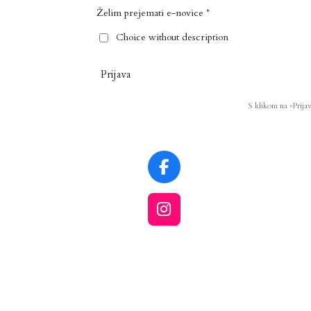
Želim prejemati e-novice *
Choice without description
Prijava
S klikom na »Prija
F
a
c
I
e
n
b
s
o
t
o
a
k
g
r