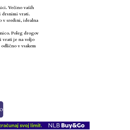
ici. Večino vaših
 drsnimi vrati.
 v sredini, idealna
lnico. Poleg drogov
vrati je na voljo
a odlično v vsakem
o