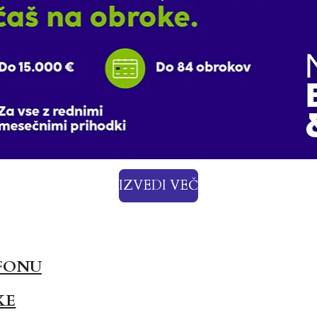
IZVEDI VEČ
FONU
KE