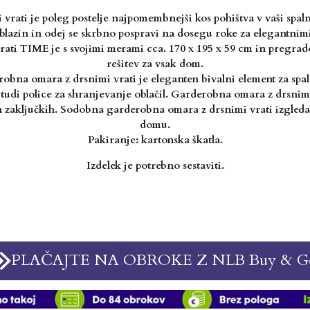
vrati je poleg postelje najpomembnejši kos pohištva v vaši spaln
a, blazin in odej se skrbno pospravi na dosegu roke za elegantnimi
ati TIME je s svojimi merami cca. 170 x 195 x 59 cm in pregrado
rešitev za vsak dom.
obna omara z drsnimi vrati je eleganten bivalni element za spa
tudi police za shranjevanje oblačil. Garderobna omara z drsnimi 
h zaključkih. Sodobna garderobna omara z drsnimi vrati izgled
domu.
Pakiranje: kartonska škatla.
Izdelek je potrebno sestaviti.
PLAČAJTE NA OBROKE Z NLB Buy & G