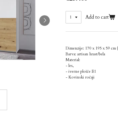
Add to cart
Dimenzije: 170 x 195 x 59 cm 
Barva: artisan hrast/bela
Material:
- les,
- iverne plošče E1
- Kovinski ročaji