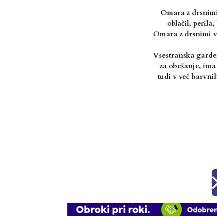
Omara z drsnimi 
oblačil, peril
Omara z drsnimi vr
Vsestranska garder
za obešanje, ima 
tudi v več barvni