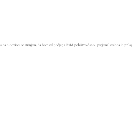
va na e-novice« se strinjam, da bom od podjetja BuM pohištvo d.o.o. prejemal osebna in prilag