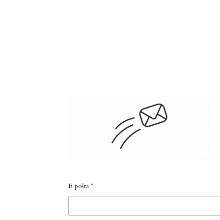
E pošta *