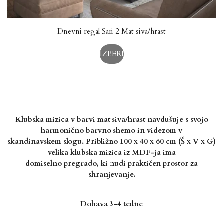
Dnevni regal Sari 2 Mat siva/hrast
IZBERI
Klubska mizica v barvi mat siva/hrast navdušuje s svojo
harmonično barvno shemo in videzom v
skandinavskem slogu. Približno 100 x 40 x 60 cm (Š x V x G)
velika klubska mizica iz MDF-ja ima
domiselno pregrado, ki nudi praktičen prostor za
shranjevanje.
Dobava 3-4 tedne