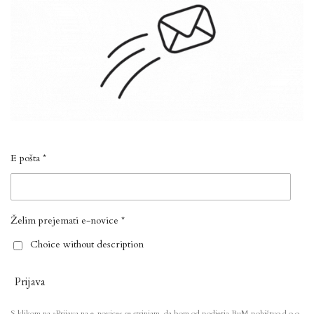
E pošta *
Želim prejemati e-novice *
Choice without description
Prijava
S klikom na »Prijava na e-novice« se strinjam, da bom od podjetja BuM pohištvo d.o.o.