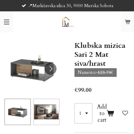
📍Markišavska ulica 30, 9000 Murska Sobota
Skip
to
main
content
Klubska mizica
Sari 2 Mat
siva/hrast
Namesto: ̶̶̶1̶2̶3̶.̶7̶5̶€
€99.00
Add
to
cart