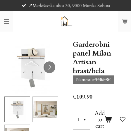
📍Markišavska ulica 30, 9000 Murska Sobota
Skip
to
main
content
Garderobni
panel Milan
Artisan
hrast/bela
Namesto: ̶̶1̶4̶6̶.̶5̶3̶€
€109.90
Add
to
cart