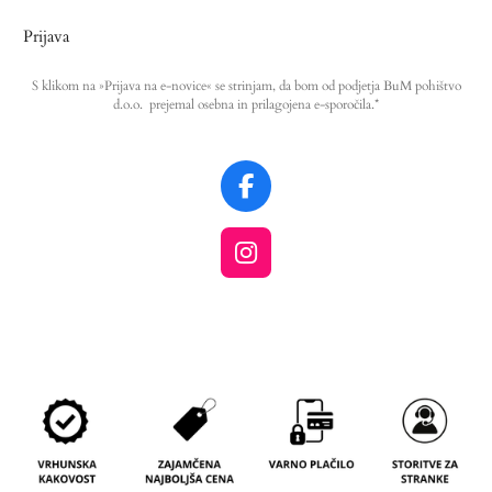
Prijava
S klikom na »Prijava na e-novice« se strinjam, da bom od podjetja BuM pohištvo
d.o.o. prejemal osebna in prilagojena e-sporočila.*
F
a
c
I
e
n
b
s
o
t
o
a
k
g
r
a
m